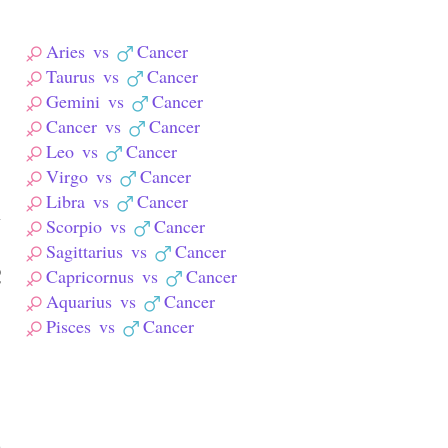
Aries
vs
Cancer
Taurus
vs
Cancer
Gemini
vs
Cancer
Cancer
vs
Cancer
Leo
vs
Cancer
Virgo
vs
Cancer
Libra
vs
Cancer
y
Scorpio
vs
Cancer
်
Sagittarius
vs
Cancer
်
Capricornus
vs
Cancer
Aquarius
vs
Cancer
Pisces
vs
Cancer
ံ