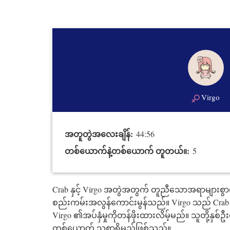
Virgo
အတူတွဲအလေးချိန်:
44:56
တစ်ယောက်နဲ့တစ်ယောက် တူတယ်။:
5
Crab နှင့် Virgo အတွဲအတွက် တူညီသောအရာများစွာရ
စည်းကမ်းအလွန်ကောင်းမွန်သည်။ Virgo သည် Crab
Virgo ၏အပ်နှံမှုကိုတန်ဖိုးထားလိမ့်မည်။ သူတို့နှ
တစ်ယောက် သစ္စာရှိမည်ဖြစ်သည်။