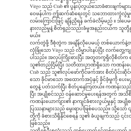
Virgo သည် Crab ၏ ပွန်းပဲ့လွယ်သောခံစားချက်များန
ဝေဖန်ပါက ဤဆက်ဆံရေးတွင် သဘောထားကွဲလွဲမှုမျ
လမ်းကြောင်းဖြင့် ချိန်ညှိရန် ခက်ခဲလိမ့်မည် ။ 
နားလည်မှုနဲ့ စိတ်ရှည်သည်းခံမှုအနည်းငယ်က သူတိ
မယ်။
လက်တွဲဖို့ ဒီစုံတွဲက အချိန်လိုပေမယ့် တစ်ယောက်နဲ
လုံခြုံသော Virgo သည် လိမ္မာပါးနပ်ပြီး လက်တွေ
ပါသည်။ အလုပ်ကြိုးစားပြီး အတူတကွရှိလိုစိတ်က 
သူ၏တည်ငြိမ်ပြီး သတိထားဉာဏ်ရှိသော ကဏန်းယောက
Crab သည် သူ၏လုပ်ဖော်ကိုင်ဖက်အား စိတ်ပိုင်းဆိုင
သော ခိုင်မာသော အထောက်အပံ့နှင့် ခိုင်ခံ့မှုကို ပေ
တွေနဲ့ ပတ်သက်ပြီး စိတ်ပူနေကြတယ်။ ကဏန်းသည် အခြားသူ
ပြီး အပျိုစင်သည် ဝန်ဆောင်မှုပေးရန်အတွက် အသိစိ
ကဏန်းယောက်ျား၏ နာကျင်ခံစားလွယ်မှုနှင့် အပျိ
ပြဿနာများသည် မွေးရာပါဖြစ်ပေသည်။ သို့သော် ၎င်းတို
တို့ကို ခံစားသိရှိနိုင်စေရန် သူ၏ ခံယူချက်သည် ၎င်းတ
ဖြစ်သည်။
သူတို့နှစ်ဦးစလုံးသည် တစ်ယောက်နှင့်တစ်ယောက် 