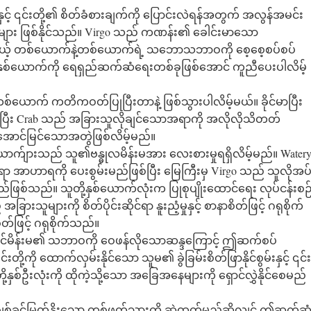
ှင့် ၎င်းတို့၏ စိတ်ခံစားချက်ကို ပြောင်းလဲရန်အတွက် အလွန်အမင်း
ား ဖြစ်နိုင်သည်။ Virgo သည် ကဏန်း၏ ခေါင်းမာသော
ဒါပေမယ့် တစ်ယောက်နဲ့တစ်ယောက်ရဲ့ သဘောသဘာဝကို စေ့စေ့စပ်စပ်
ု့နှစ်ယောက်ကို ရေရှည်ဆက်ဆံရေးတစ်ခုဖြစ်အောင် ကူညီပေးပါလိမ့်
့တစ်ယောက် ကတိကဝတ်ပြုပြီးတာနဲ့ ဖြစ်သွားပါလိမ့်မယ်။ ခိုင်မာပြီး
့ကျပြီး Crab သည် အခြားသူလိုချင်သောအရာကို အလိုလိုသိတတ်
အောင်မြင်သောအတွဲဖြစ်လိမ့်မည်။
်ျားသည် သူ၏ဗန္ဓုလမိန်းမအား လေးစားမှုရရှိလိမ့်မည်။ Water
်ရာ အာဟာရကို ပေးစွမ်းမည်ဖြစ်ပြီး မြေကြီးမှ Virgo သည် သူလိုအပ
းမည်ဖြစ်သည်။ သူတို့နှစ်ယောက်လုံးက ပြုစုပျိုးထောင်ရေး လုပ်ငန်းစဉ
များကို စိတ်ပိုင်းဆိုင်ရာ နူးညံ့မှုနှင့် စာနာစိတ်ဖြင့် ဂရုစိုက်
တ်ဖြင့် ဂရုစိုက်သည်။
ုစင်မိန်းမ၏ သဘာဝကို ဝေဖန်လိုသောဆန္ဒကြောင့် ဤဆက်စပ်
့ကို ထောက်လှမ်းနိုင်သော သူမ၏ ခွဲခြမ်းစိတ်ဖြာနိုင်စွမ်းနှင့် ၎င်း
ို့နှစ်ဦးလုံးကို ထိုကဲ့သို့သော အခြေအနေများကို ရှောင်လွှဲနိုင်စေမည်
ချစ်ခင်မြတ်နိုးသော တစ်ဖက်သားကို ဆွဲထုတ်မည်ဆိုလျှင် ဤဆက်ဆ