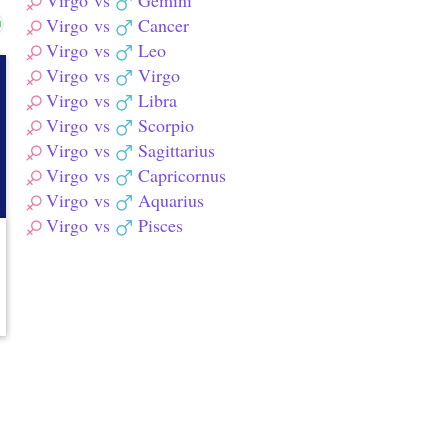
Virgo
vs
Gemini
Virgo
vs
Cancer
Virgo
vs
Leo
Virgo
vs
Virgo
Virgo
vs
Libra
Virgo
vs
Scorpio
Virgo
vs
Sagittarius
Virgo
vs
Capricornus
Virgo
vs
Aquarius
Virgo
vs
Pisces
်