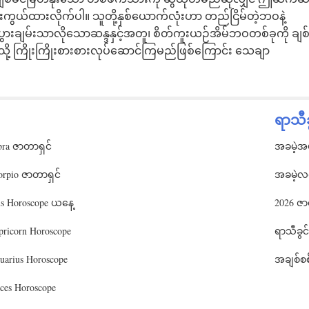
ွယ်ထားလိုက်ပါ။ သူတို့နှစ်ယောက်လုံးဟာ တည်ငြိမ်တဲ့ဘဝနဲ့
ွားချမ်းသာလိုသောဆန္ဒနှင့်အတူ၊ စိတ်ကူးယဉ်အိမ်ဘဝတစ်ခုကို ချစ
ို့ ကြိုးကြိုးစားစားလုပ်ဆောင်ကြမည်ဖြစ်ကြောင်း သေချာ
ရာသီ
bra ဇာတာရှင်
အခမဲ့အပ
orpio ဇာတာရှင်
အခမဲ့လစ
ius Horoscope ယနေ့
2026 ဇာ
ricorn Horoscope
ရာသီခွ
arius Horoscope
အချစ်စစ
ces Horoscope