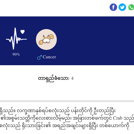
90%
Cancer
တာရှည်ခံသော:
4
ှိသည်။ လက္ခဏာနှစ်ရပ်စလုံးသည် ပန်းတိုင်ကို ဦးတည်ပြီး
 ၏အစွမ်းသတ္တိကိုလေးစားလိမ့်မည်၊ အခြားတစ်ဖက်တွင် Crab သည
စ်ဦးစလုံးသည် ရိုးသားခြင်း၏ အရည်အချင်းများရှိပြီး တစ်ယောက်ကို