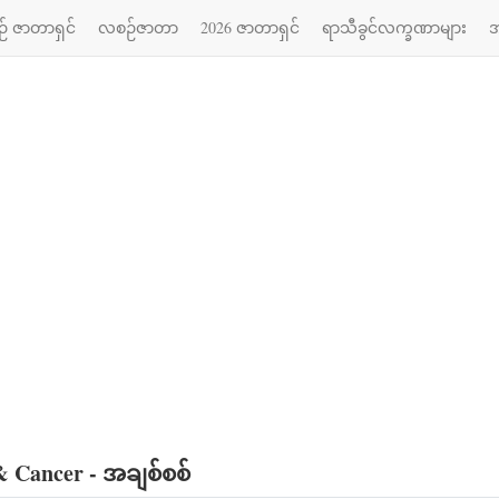
် ဇာတာရှင်
လစဉ်ဇာတာ
2026 ဇာတာရှင်
ရာသီခွင်လက္ခဏာများ
အ
& Cancer - အချစ်စစ်