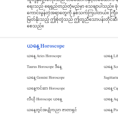
ရေးသည် ရေရှည်တည်တံ့မည်မှာ သေချာပါသည်။ ဖုံးက
ကောင်းမွန်တဲ့အရာတွေကို နှစ်သက်ကြပါတယ်။ ကြီးပ
မြတ်နိုးသည့် ဤစုံတွဲသည် ဤတူညီသောပန်းတိုင်ဆီသ
စေသည်။
ယနေ့ Horoscope
ယနေ့ Aries Horoscope
ယနေ့ Li
Taurus Horoscope ဒီနေ့
ယနေ့ Sc
ယနေ့ Gemini Horoscope
Sagittar
ယနေ့ကင်ဆာ Horoscope
ယနေ့ Cap
လီယို Horoscope ယနေ့
ယနေ့ Aqu
ယနေ့တွင်အပျိုကညာ ဇာတာရှင်
ယနေ့ Pis