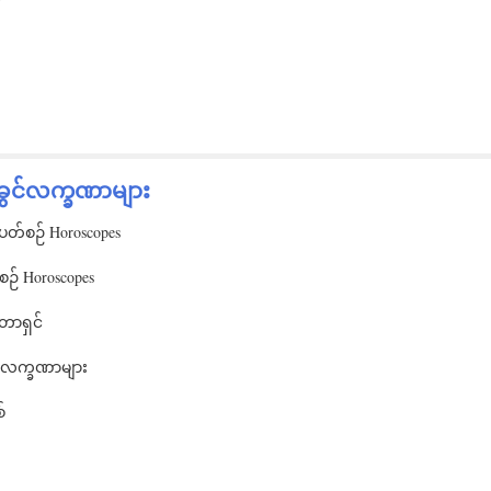
်
ခွင်လက္ခဏာများ
တ်စဉ် Horoscopes
ဉ် Horoscopes
တာရှင်
င်လက္ခဏာများ
်