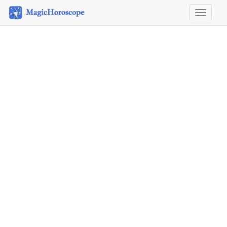
Horosco
&
Astrolog