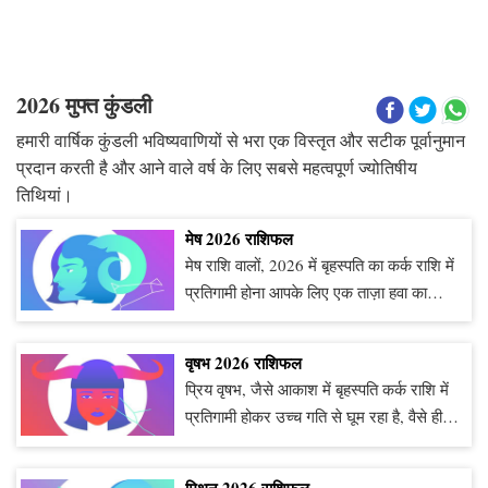
2026 मुफ्त कुंडली
हमारी वार्षिक कुंडली भविष्यवाणियों से भरा एक विस्तृत और सटीक पूर्वानुमान
प्रदान करती है और आने वाले वर्ष के लिए सबसे महत्वपूर्ण ज्योतिषीय
तिथियां।
मेष 2026 राशिफल
मेष राशि वालों, 2026 में बृहस्पति का कर्क राशि में
प्रतिगामी होना आपके लिए एक ताज़ा हवा का
झोंका है, जैसे कि लंबे समय के बाद बारिश की
पहली बूंद मिट्टी को भिगोती है! यह वर्ष आपके लिए
वृषभ 2026 राशिफल
आत्म-चिंतन और आंतरिक विकास का समय लेकर
प्रिय वृषभ, जैसे आकाश में बृहस्पति कर्क राशि में
आएगा। शनि और यूरेनस के बीच अनुकूल षडास्र
प्रतिगामी होकर उच्च गति से घूम रहा है, वैसे ही
संबंध आपको रचनात्मकता और अनुशासन के बीच
आपके जीवन में अप्रत्याशित अवसरों का एक
संतुलन बनाने में मदद करेगा। हालांकि, यूरेनस
झरना बह रहा है, जैसे कोई अचानक धन का घड़ा
और बुध के बीच प्रतिकूल संबंध आपको कुछ
मिथुन 2026 राशिफल