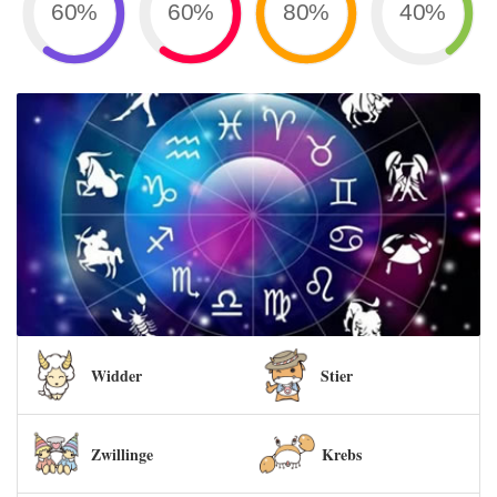
60%
60%
80%
40%
Widder
Stier
Zwillinge
Krebs