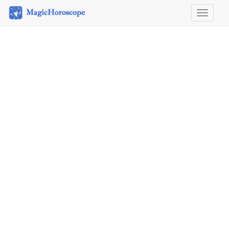
Horosco
&
Astrolog