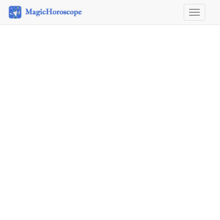
Horosco
&
Astrolog