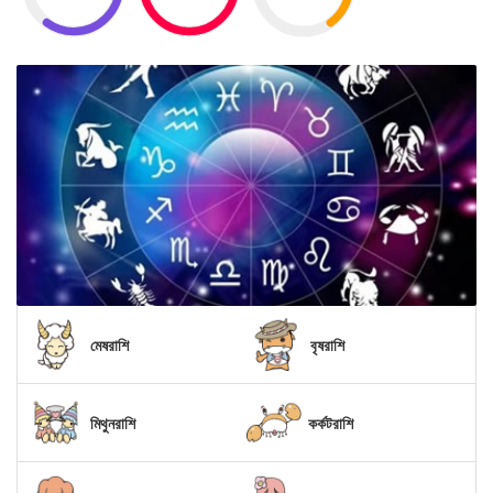
মেষরাশি
বৃষরাশি
মিথুনরাশি
কর্কটরাশি